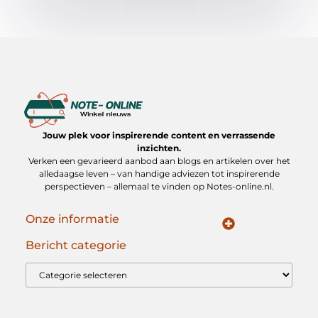
Jouw plek voor inspirerende content en verrassende
inzichten.
Verken een gevarieerd aanbod aan blogs en artikelen over het
alledaagse leven – van handige adviezen tot inspirerende
perspectieven – allemaal te vinden op Notes-online.nl.
Onze informatie
Koop Backlinks: Slimme Strategieën voor Duurzame SEO Groei
Geld verdienen op internet: jouw gids naar online inkomen
Bericht categorie