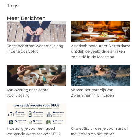
Tags:
Meer Berichten
Sportieve streetwear die je dag
Aziatisch restaurant Rotterdam:
moeiteloos volgt
ontdek de veelzijdige smaken
van Azië in de Maasstad
Van overleg naar echte
Verken het paradijs van
vooruitgang
Zwemmen in IJmuiden
Hoe zorg je voor een goed
Chalet Siblu: kies je voor rust of
werkende website voor SEO?
faciliteiten op het park?