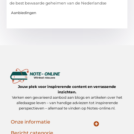
de best bewaarde geheimen van de Nederlandse
Aanbiedingen
Jouw plek voor inspirerende content en verrassende
inzichten.
Verken een gevarieerd aanbod aan blogs en artikelen over het
alledaagse leven – van handige adviezen tot inspirerende
perspectieven – allemaal te vinden op Notes-online.nl.
Onze informatie
Koop Backlinks: Slimme Strategieën voor Duurzame SEO Groei
Geld verdienen op internet: jouw gids naar online inkomen
Bericht categorie