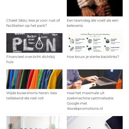
Chalet Siblu: kies je voor rust of
Een teamdag die voelt als een
faciliteiten op het park?
belevenis
Financieel overzicht dichtbij
Hoe bouw je sterke backlinks?
huis
Wijde boxershorts heren: kies
Haal het maximale uit
tailleband die niet rolt
zoekmachine optimalisatie
Google met
rbwebpromotions.nl