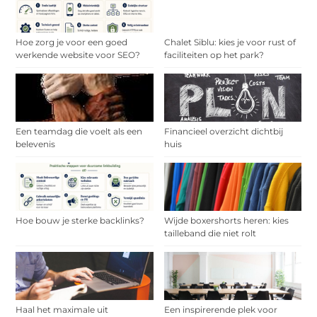
Hoe zorg je voor een goed
Chalet Siblu: kies je voor rust of
werkende website voor SEO?
faciliteiten op het park?
Een teamdag die voelt als een
Financieel overzicht dichtbij
belevenis
huis
Hoe bouw je sterke backlinks?
Wijde boxershorts heren: kies
tailleband die niet rolt
Haal het maximale uit
Een inspirerende plek voor