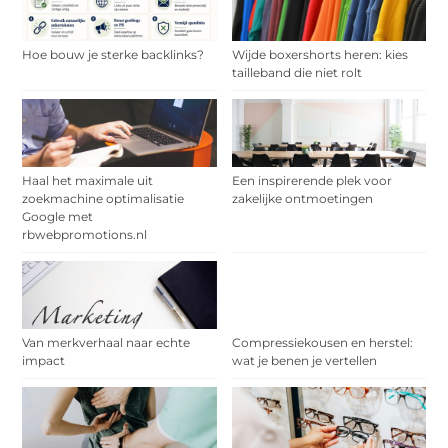
Hoe bouw je sterke backlinks?
Wijde boxershorts heren: kies
tailleband die niet rolt
Haal het maximale uit
Een inspirerende plek voor
zoekmachine optimalisatie
zakelijke ontmoetingen
Google met
rbwebpromotions.nl
Van merkverhaal naar echte
Compressiekousen en herstel:
impact
wat je benen je vertellen