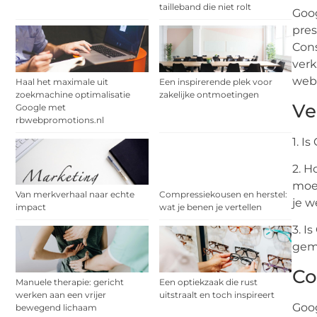
tailleband die niet rolt
Goog
pres
Cons
verk
webs
Haal het maximale uit
Een inspirerende plek voor
zoekmachine optimalisatie
zakelijke ontmoetingen
Ve
Google met
rbwebpromotions.nl
1. I
2. H
moet
Van merkverhaal naar echte
Compressiekousen en herstel:
je w
impact
wat je benen je vertellen
3. I
gema
Co
Manuele therapie: gericht
Een optiekzaak die rust
werken aan een vrijer
uitstraalt en toch inspireert
Goog
bewegend lichaam