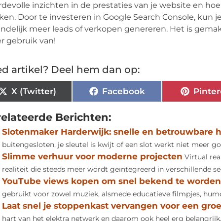
devolle inzichten in de prestaties van je website en h
ken. Door te investeren in Google Search Console, kun j
indelijk meer leads of verkopen genereren. Het is gemakk
r gebruik van!
d artikel? Deel hem dan op:
X (Twitter)
Facebook
Pinter
elateerde Berichten:
Slotenmaker Harderwijk: snelle en betrouwbare h
buitengesloten, je sleutel is kwijt of een slot werkt niet meer goed
Slimme verhuur voor moderne projecten
Virtual rea
realiteit die steeds meer wordt geïntegreerd in verschillende sec
YouTube views kopen om snel bekend te worden
gebruikt voor zowel muziek, alsmede educatieve filmpjes, humor 
Laat snel je stoppenkast vervangen voor een gro
hart van het elektra netwerk en daarom ook heel erg belangrijk. 