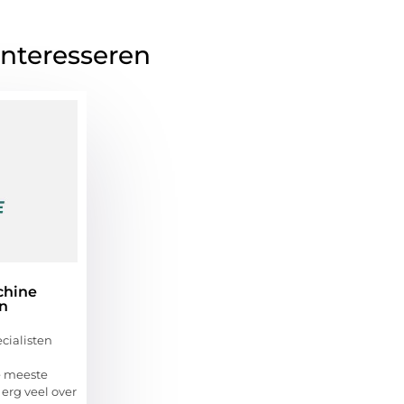
interesseren
chine
en
cialisten
e meeste
erg veel over