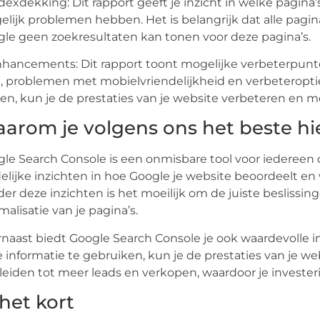
ndexdekking: Dit rapport geeft je inzicht in welke pagina
lijk problemen hebben. Het is belangrijk dat alle pagin
le geen zoekresultaten kan tonen voor deze pagina’s.
nhancements: Dit rapport toont mogelijke verbeterpunte
, problemen met mobielvriendelijkheid en verbeteroptie
en, kun je de prestaties van je website verbeteren en 
arom je volgens ons het beste hi
le Search Console is een onmisbare tool voor iedereen d
elijke inzichten in hoe Google je website beoordeelt en
er deze inzichten is het moeilijk om de juiste beslissi
malisatie van je pagina’s.
naast biedt Google Search Console je ook waardevolle in
 informatie te gebruiken, kun je de prestaties van je 
leiden tot meer leads en verkopen, waardoor je invester
 het kort