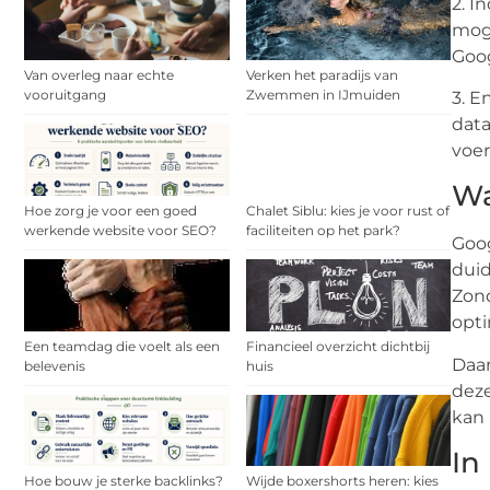
2. I
moge
Goog
Van overleg naar echte
Verken het paradijs van
vooruitgang
Zwemmen in IJmuiden
3. E
data
voer
Wa
Hoe zorg je voor een goed
Chalet Siblu: kies je voor rust of
werkende website voor SEO?
faciliteiten op het park?
Goog
duid
Zond
opti
Een teamdag die voelt als een
Financieel overzicht dichtbij
Daar
belevenis
huis
deze
kan 
In
Hoe bouw je sterke backlinks?
Wijde boxershorts heren: kies