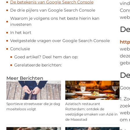
De betekenis van Google Search Console
vind
De drie pijlers van Google Search Console
Cons
webs
Waarom je volgens ons het beste hierin kan
investeren
De
In het kort
Veelgestelde vragen over Google Search Console
http
Conclusie
webm
deze
Goed artikel? Deel hem dan op:
gebr
Gerelateerde berichten:
De
Meer Berichten
Goog
1. Z
Sportieve streetwear die je dag
Aziatisch restaurant
zoek
moeiteloos volgt
Rotterdam: ontdek de
webs
veelzijdige smaken van Azië in
om m
de Maasstad