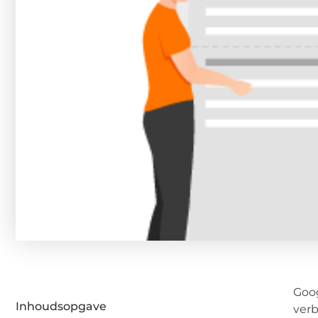
Goog
Inhoudsopgave
verb