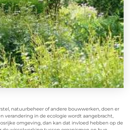
stel, natuurbeheer of andere bouwwerken, doen er
n verandering in de ecologie wordt aangebracht,
osrijke omgeving, dan kan dat invloed hebben op de
ver de wisselwerking tussen organismen en hun