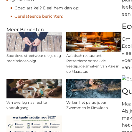
leef
Goed artikel? Deel hem dan op:
een 
Gerelateerde berichten:
Ec
Meer Berichten
Om t
Ecol
vlee
Sportieve streetwear die je dag
Aziatisch restaurant
voer
moeiteloos volgt
Rotterdam: ontdek de
veelzijdige smaken van Azië in
van 
de Maasstad
Qu
Van overleg naar echte
Verken het paradijs van
Maar
vooruitgang
Zwemmen in IJmuiden
Als 
makk
het 