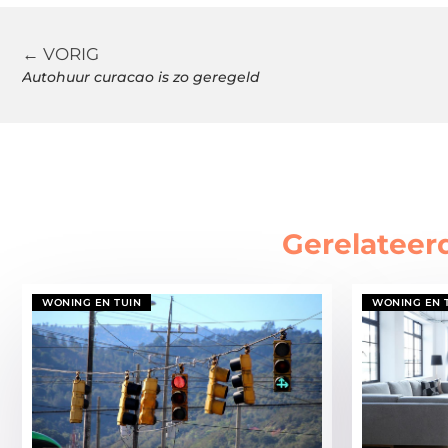
← VORIG
Autohuur curacao is zo geregeld
Gerelateer
WONING EN TUIN
WONING EN 