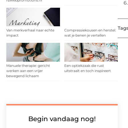
rbwebpromotions.nl
Tags
Van merkverhaal naar echte
Compressiekousen en herstel:
impact
wat je benen je vertellen
Manuele therapie: gericht
Een optiekzaak die rust
werken aan een vrijer
uitstraalt en toch inspireert
bewegend lichaam
Begin vandaag nog!