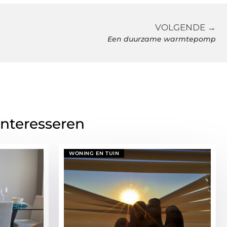
VOLGENDE →
Een duurzame warmtepomp
interesseren
WONING EN TUIN