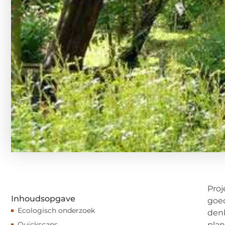
Proj
Inhoudsopgave
goe
Ecologisch onderzoek
denk
Quickscans
plan