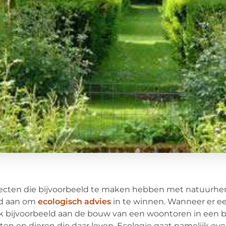
ecten die bijvoorbeeld te maken hebben met natuurher
d aan om
ecologisch advies
in te winnen. Wanneer er ee
 bijvoorbeeld aan de bouw van een woontoren in een b
ten en dieren die daar leven. Ecologie gaat namelijk o