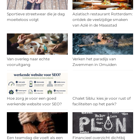
Sportieve streetwear die je dag
Aziatisch restaurant Rotterdam:
moeiteloos volgt
ontdek de veelzijdige smaken
van Azië in de Maasstad
Van overleg naar echte
Verken het paradijs van
vooruitgang
Zwemmen in IJmuiden
Hoe zorg je voor een goed
Chalet Siblu: kies je voor rust of
werkende website voor SEO?
faciliteiten op het park?
Een teamdag die voelt als een
Financieel overzicht dichtbij