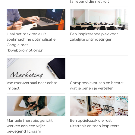
tailleband die niet rolt
Haal het maximale uit
Een inspirerende plek voor
zoekmachine optimalisatie
zakelijke ontmoetingen
Google met
rbwebpromotions.nl
Van merkverhaal naar echte
Compressiekousen en herstel:
impact
wat je benen je vertellen
Manuele therapie: gericht
Een optiekzaak die rust
werken aan een vrijer
uitstraalt en toch inspireert
bewegend lichaam