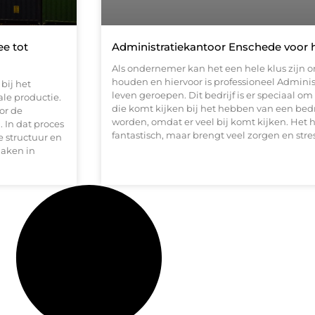
ee tot
Administratiekantoor Enschede voor 
Als ondernemer kan het een hele klus zijn 
houden en hiervoor is professioneel Admini
bij het
leven geroepen. Dit bedrijf is er speciaal o
ale productie.
die komt kijken bij het hebben van een bedr
or de
worden, omdat er veel bij komt kijken. Het 
. In dat proces
fantastisch, maar brengt veel zorgen en stre
 structuur en
maken in