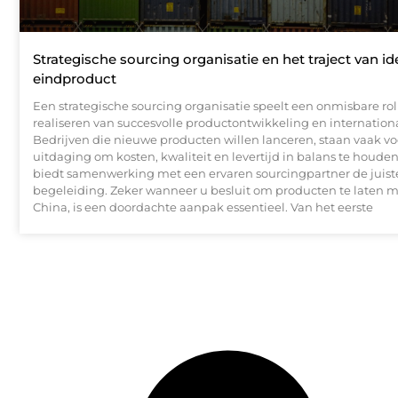
Strategische sourcing organisatie en het traject van id
eindproduct
Een strategische sourcing organisatie speelt een onmisbare rol 
realiseren van succesvolle productontwikkeling en internation
Bedrijven die nieuwe producten willen lanceren, staan vaak vo
uitdaging om kosten, kwaliteit en levertijd in balans te houden
biedt samenwerking met een ervaren sourcingpartner de juiste
begeleiding. Zeker wanneer u besluit om producten te laten 
China, is een doordachte aanpak essentieel. Van het eerste