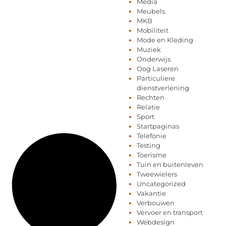
Media
Meubels
MKB
Mobiliteit
Mode en Kleding
Muziek
Onderwijs
Oog Laseren
Particuliere
dienstverlening
Rechten
Relatie
Sport
Startpaginas
Telefonie
Testing
Toerisme
Tuin en buitenleven
Tweewielers
Uncategorized
Vakantie
Verbouwen
Vervoer en transport
Webdesign