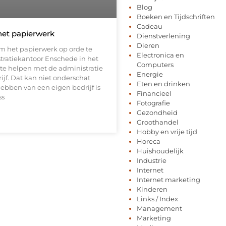
Blog
Boeken en Tijdschriften
Cadeau
het papierwerk
Dienstverlening
Dieren
om het papierwerk op orde te
Electronica en
stratiekantoor Enschede in het
Computers
m te helpen met de administratie
Energie
ijf. Dat kan niet onderschat
Eten en drinken
hebben van een eigen bedrijf is
Financieel
ss
Fotografie
Gezondheid
Groothandel
Hobby en vrije tijd
Horeca
Huishoudelijk
Industrie
Internet
Internet marketing
Kinderen
Links / Index
Management
Marketing