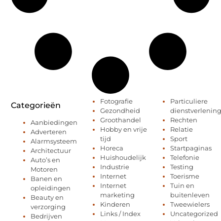
Fotografie
Particuliere
Categorieën
Gezondheid
dienstverlenin
Groothandel
Rechten
Aanbiedingen
Hobby en vrije
Relatie
Adverteren
tijd
Sport
Alarmsysteem
Horeca
Startpaginas
Architectuur
Huishoudelijk
Telefonie
Auto’s en
Industrie
Testing
Motoren
Internet
Toerisme
Banen en
Internet
Tuin en
opleidingen
marketing
buitenleven
Beauty en
Kinderen
Tweewielers
verzorging
Links / Index
Uncategorized
Bedrijven