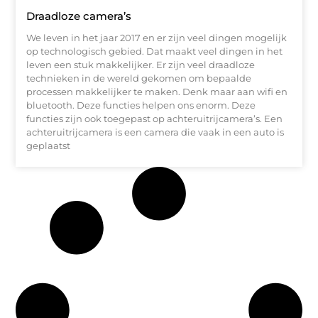
Draadloze camera’s
We leven in het jaar 2017 en er zijn veel dingen mogelijk
op technologisch gebied. Dat maakt veel dingen in het
leven een stuk makkelijker. Er zijn veel draadloze
technieken in de wereld gekomen om bepaalde
processen makkelijker te maken. Denk maar aan wifi en
bluetooth. Deze functies helpen ons enorm. Deze
functies zijn ook toegepast op achteruitrijcamera’s. Een
achteruitrijcamera is een camera die vaak in een auto is
geplaatst