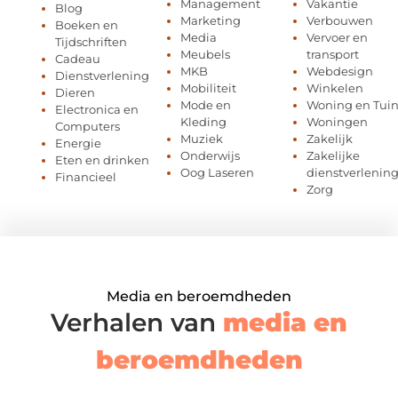
Management
Vakantie
Blog
Marketing
Verbouwen
Boeken en
Media
Vervoer en
Tijdschriften
Meubels
transport
Cadeau
MKB
Webdesign
Dienstverlening
Mobiliteit
Winkelen
Dieren
Mode en
Woning en Tui
Electronica en
Kleding
Woningen
Computers
Muziek
Zakelijk
Energie
Onderwijs
Zakelijke
Eten en drinken
Oog Laseren
dienstverlenin
Financieel
Zorg
Media en beroemdheden
Verhalen van
media en
beroemdheden