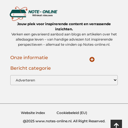
Jouw plek voor inspirerende content en verrassende
inzichten.
Verken een gevarieerd aanbod aan blogs en artikelen over het
alledaagse leven – van handige adviezen tot inspirerende
perspectieven – allemaal te vinden op Notes-online.nl.
Onze informatie
Koop Backlinks: Slimme Strategieën voor Duurzame SEO Groei
Geld verdienen op internet: jouw gids naar online inkomen
Bericht categorie
Website index
Cookiebeleid (EU)
@2025 www.notes-online.nl. All Right Reserved.