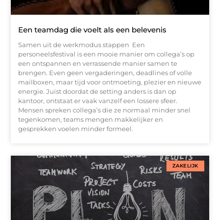
Een teamdag die voelt als een belevenis
Samen uit de werkmodus stappen Een
personeelsfestival is een mooie manier om collega’s op
een ontspannen en verrassende manier samen te
brengen. Even geen vergaderingen, deadlines of volle
mailboxen, maar tijd voor ontmoeting, plezier en nieuwe
energie. Juist doordat de setting anders is dan op
kantoor, ontstaat er vaak vanzelf een lossere sfeer.
Mensen spreken collega’s die ze normaal minder snel
tegenkomen, teams mengen makkelijker en
gesprekken voelen minder formeel.
ZAKELIJK