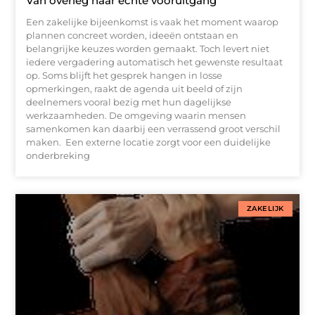
Van overleg naar echte vooruitgang
Een zakelijke bijeenkomst is vaak het moment waarop
plannen concreet worden, ideeën ontstaan en
belangrijke keuzes worden gemaakt. Toch levert niet
iedere vergadering automatisch het gewenste resultaat
op. Soms blijft het gesprek hangen in losse
opmerkingen, raakt de agenda uit beeld of zijn
deelnemers vooral bezig met hun dagelijkse
werkzaamheden. De omgeving waarin mensen
samenkomen kan daarbij een verrassend groot verschil
maken. Een externe locatie zorgt voor een duidelijke
onderbreking
ZAKELIJK