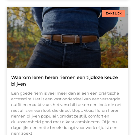
ZAKELIJK
Waarom leren heren riemen een tijdloze keuze
blijven
Een goede riem is veel meer dan alleen een praktische
accessoire. Het is een vast onderdeel van een verzorgde
outfit en maakt vaak het verschil tussen een look die net
niet af is en een look die direct klopt. Vooral leren heren
riemen blijven populair, omdat ze stijl, comfort en
duurzaamheid goed met elkaar combineren. Of je nu
dagelijks een nette broek draagt voor werk of juist een
riem zoekt