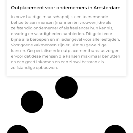
Outplacement voor ondernemers in Amsterdam
In onze huidige maatschappij is een toenemende
behoefte aan mensen (mannen én vrouwen) die als
zelfstandig ondernemer of als freelancer hun kennis,
ervaring en vaardigheden aanbieden. Dit geldt voor
bijna alle beroepen en in ieder geval voor alle leeftijden.
Voor goede vakmensen zijn er juist nu geweldige
kansen. Gespecialiseerde outplacementbureaus zorgen
ervoor dat deze mensen die kansen maximaal benutten
en een goed inkomen en een zinvol bestaan als
zelfstandige opbouwen.