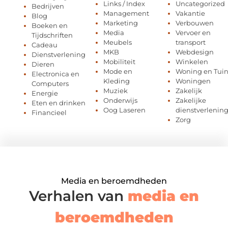
Links / Index
Uncategorized
Bedrijven
Management
Vakantie
Blog
Marketing
Verbouwen
Boeken en
Media
Vervoer en
Tijdschriften
Meubels
transport
Cadeau
MKB
Webdesign
Dienstverlening
Mobiliteit
Winkelen
Dieren
Mode en
Woning en Tui
Electronica en
Kleding
Woningen
Computers
Muziek
Zakelijk
Energie
Onderwijs
Zakelijke
Eten en drinken
Oog Laseren
dienstverlenin
Financieel
Zorg
Media en beroemdheden
Verhalen van
media en
beroemdheden