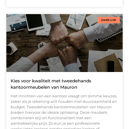
ZAKELIJK
Kies voor kwaliteit met tweedehands
kantoormeubelen van Mauron
Het inrichten van een kantoor vraagt om slimme keuzes,
zeker als je rekening wilt houden met duurzaamheid en
budget. Tweedehands kantoormeubelen van Mauron
bieden hiervoor de ideale oplossing. Deze meubels
combineren stijl en functionaliteit met een
aantrekkelijke prijs. Zo kun je een professionele
werkruimte creëren zonder onnodige kosten of