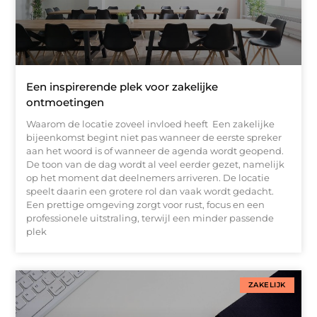
Een inspirerende plek voor zakelijke
ontmoetingen
Waarom de locatie zoveel invloed heeft Een zakelijke
bijeenkomst begint niet pas wanneer de eerste spreker
aan het woord is of wanneer de agenda wordt geopend.
De toon van de dag wordt al veel eerder gezet, namelijk
op het moment dat deelnemers arriveren. De locatie
speelt daarin een grotere rol dan vaak wordt gedacht.
Een prettige omgeving zorgt voor rust, focus en een
professionele uitstraling, terwijl een minder passende
plek
ZAKELIJK