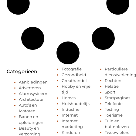
Fotografie
Particuliere
Categorieën
Gezondheid
dienstverlenin
Groothandel
Rechten
Aanbiedingen
Hobby en vrije
Relatie
Adverteren
tijd
Sport
Alarmsysteem
Horeca
Startpaginas
Architectuur
Huishoudelijk
Telefonie
Auto’s en
Industrie
Testing
Motoren
Internet
Toerisme
Banen en
Internet
Tuin en
opleidingen
marketing
buitenleven
Beauty en
Kinderen
Tweewielers
verzorging