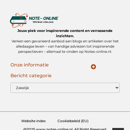
Jouw plek voor inspirerende content en verrassende
inzichten.
Verken een gevarieerd aanbod aan blogs en artikelen over het
alledaagse leven – van handige adviezen tot inspirerende
perspectieven – allemaal te vinden op Notes-online.nl.
Onze informatie
Koop Backlinks: Slimme Strategieën voor Duurzame SEO Groei
Geld verdienen op internet: jouw gids naar online inkomen
Bericht categorie
Website index
Cookiebeleid (EU)
@2025 www.notes-online.nl. All Right Reserved.